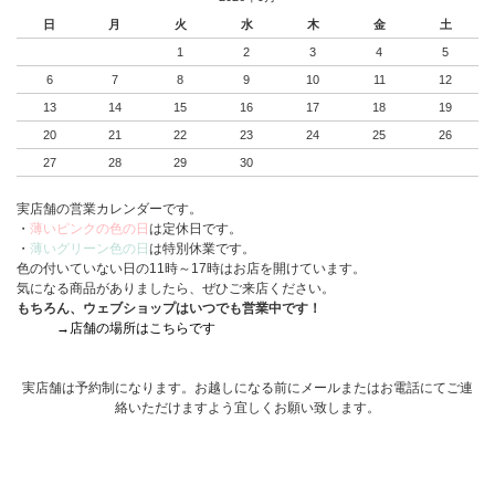
日
月
火
水
木
金
土
1
2
3
4
5
6
7
8
9
10
11
12
13
14
15
16
17
18
19
20
21
22
23
24
25
26
27
28
29
30
実店舗の営業カレンダーです。
・
薄いピンクの色の日
は定休日です。
・
薄いグリーン色の日
は特別休業です。
色の付いていない日の11時～17時はお店を開けています。
気になる商品がありましたら、ぜひご来店ください。
もちろん、ウェブショップはいつでも営業中です！
→店舗の場所はこちらです
実店舗は予約制になります。お越しになる前にメールまたはお電話にてご連
絡いただけますよう宜しくお願い致します。