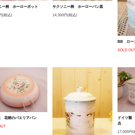
ニー柄 ホーローポット
サクソニー柄 ホーローパン皿
0円(税込)
14,300円(税込)
BB ロー
SOLD OU
Y社 花柄のパエリアパン
ドイツ製
点
OUT
17,000円