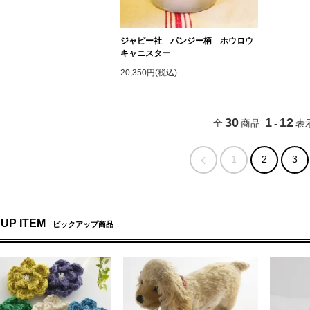
ジャピー社 パンジー柄 ホウロウ
キャニスター
20,350円(税込)
30
1
12
全
商品
-
表
1
2
3
 UP ITEM
ピックアップ商品