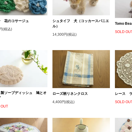
ン 花のコサージュ
シュタイフ 犬（コッカースパニエ
Tomo 
ル）
0円(税込)
SOLD OU
14,300円(税込)
ス製ソープディッシュ 鳩とオ
ローズ柄リネンクロス
レース 
ブ
4,400円(税込)
SOLD OU
 OUT