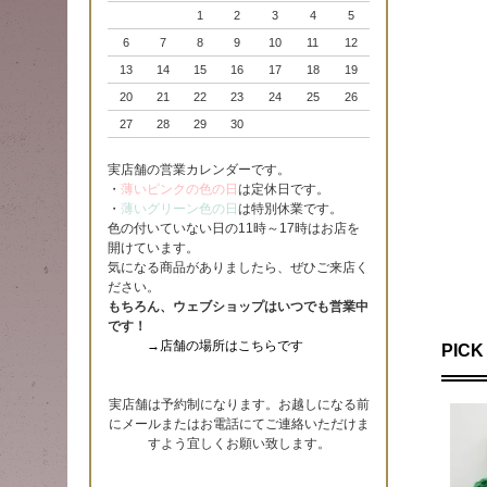
1
2
3
4
5
6
7
8
9
10
11
12
13
14
15
16
17
18
19
20
21
22
23
24
25
26
27
28
29
30
実店舗の営業カレンダーです。
・
薄いピンクの色の日
は定休日です。
・
薄いグリーン色の日
は特別休業です。
色の付いていない日の11時～17時はお店を
開けています。
気になる商品がありましたら、ぜひご来店く
ださい。
もちろん、ウェブショップはいつでも営業中
です！
→店舗の場所はこちらです
PICK
実店舗は予約制になります。お越しになる前
にメールまたはお電話にてご連絡いただけま
すよう宜しくお願い致します。