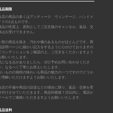
返品期限
当店の商品の多くはアンティーク、ヴィンテージ、ハンドメ
イドの1点ものです。
商品の性質上、原則としてご注文後のキャンセル、返品、交
換はお受けできません。
一部の商品を除き、汚れや傷のあるものがほとんどです。商
品説明ページに細かい記入をするように心がけておりますの
でコンディションをご確認の上、ご注文をくださいますよう
お願いいたします。
気になる点がありましたら、ぜひ予めお問い合わせくださ
い。なるべく丁寧にお答えいたします。
古いものの独特の味わいも商品の魅力の一つですのでどうか
ご理解いただけますようお願いいたします。
当店の不備や商品の誤送などの場合に限り、返品・交換を受
け付けさせていただきます。商品到着後７日以内に、電話か
メールでご連絡いただきますようお願いいたします。
返品送料