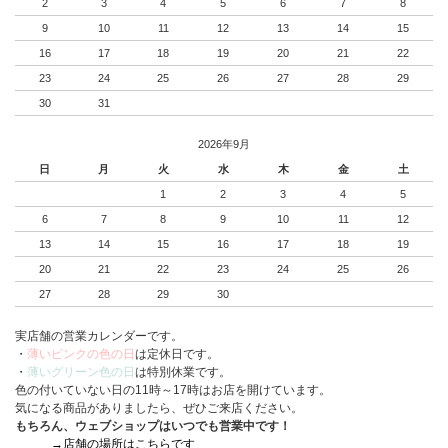
2
3
4
5
6
7
8
9
10
11
12
13
14
15
16
17
18
19
20
21
22
23
24
25
26
27
28
29
30
31
2026年9月
日
月
火
水
木
金
土
1
2
3
4
5
6
7
8
9
10
11
12
13
14
15
16
17
18
19
20
21
22
23
24
25
26
27
28
29
30
実店舗の営業カレンダーです。
・
薄いピンクの色の日
は定休日です。
・
薄いグリーン色の日
は特別休業です。
色の付いていない日の11時～17時はお店を開けています。
気になる商品がありましたら、ぜひご来店ください。
もちろん、ウェブショップはいつでも営業中です！
→店舗の場所はこちらです