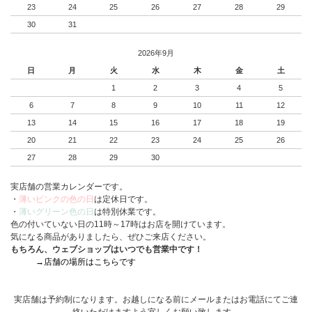
23
24
25
26
27
28
29
30
31
2026年9月
日
月
火
水
木
金
土
1
2
3
4
5
6
7
8
9
10
11
12
13
14
15
16
17
18
19
20
21
22
23
24
25
26
27
28
29
30
実店舗の営業カレンダーです。
・
薄いピンクの色の日
は定休日です。
・
薄いグリーン色の日
は特別休業です。
色の付いていない日の11時～17時はお店を開けています。
気になる商品がありましたら、ぜひご来店ください。
もちろん、ウェブショップはいつでも営業中です！
→店舗の場所はこちらです
実店舗は予約制になります。お越しになる前にメールまたはお電話にてご連
絡いただけますよう宜しくお願い致します。