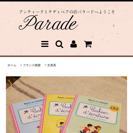
ホーム
>
フランス雑貨
>
文房具