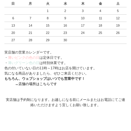
日
月
火
水
木
金
土
1
2
3
4
5
6
7
8
9
10
11
12
13
14
15
16
17
18
19
20
21
22
23
24
25
26
27
28
29
30
実店舗の営業カレンダーです。
・
薄いピンクの色の日
は定休日です。
・
薄いグリーン色の日
は特別休業です。
色の付いていない日の11時～17時はお店を開けています。
気になる商品がありましたら、ぜひご来店ください。
もちろん、ウェブショップはいつでも営業中です！
→店舗の場所はこちらです
実店舗は予約制になります。お越しになる前にメールまたはお電話にてご連
絡いただけますよう宜しくお願い致します。